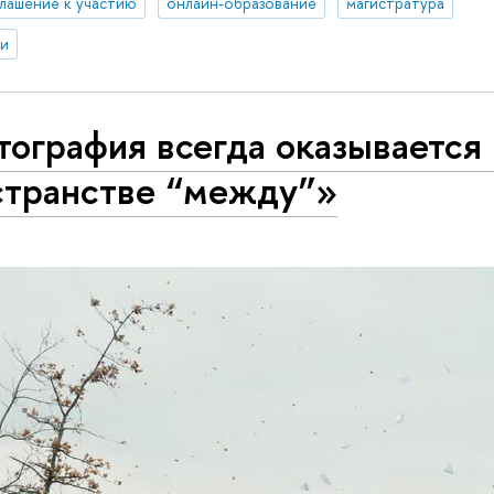
лашение к участию
онлайн-образование
магистратура
ии
ография всегда оказывается 
странстве “между”»