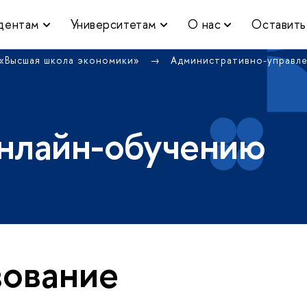
дентам
Университетам
О нас
Оставить
 «Высшая школа экономики»
Административно-управл
нлайн-обучению
ование