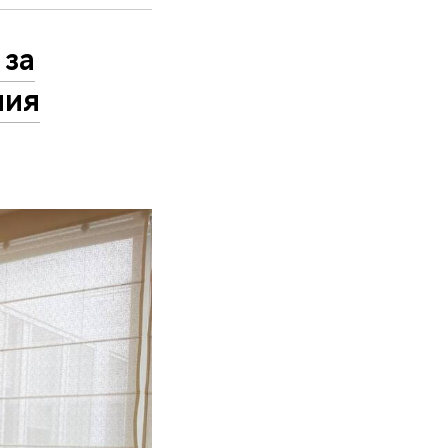
 за
ния