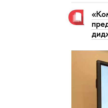
«Ко
пре
дид