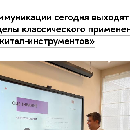
ммуникации сегодня выходят
делы классического примене
житал-инструментов»