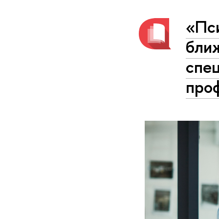
«Пс
ближ
спе
про