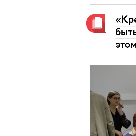
«Кр
быть
это