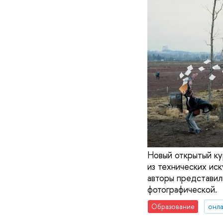
Новый открытый к
из технических ис
авторы представил
фотографической.
Образование
онла