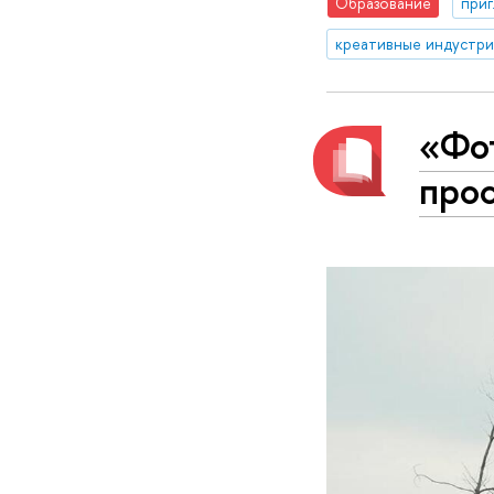
Образование
приг
креативные индустр
«Фот
про