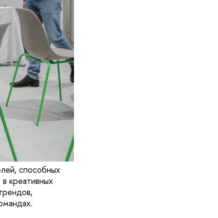
елей, способных
 в креативных
трендов,
омандах.