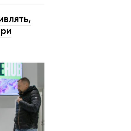
ивлять,
при