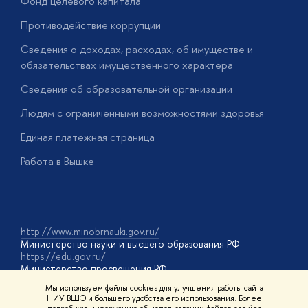
Фонд целевого капитала
Д
Противодействие коррупции
Ц
Сведения о доходах, расходах, об имуществе и
Б
обязательствах имущественного характера
О
Сведения об образовательной организации
О
Людям с ограниченными возможностями здоровья
у
Единая платежная страница
Работа в Вышке
http://www.minobrnauki.gov.ru/
Министерство науки и высшего образования РФ
https://edu.gov.ru/
Министерство просвещения РФ
https://elearning.hse.ru/mooc
Мы используем файлы cookies для улучшения работы сайта
Массовые открытые онлайн-курсы
НИУ ВШЭ и большего удобства его использования. Более