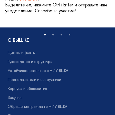
Выделите её, нажмите Ctrl+Enter и отправьте нам
уведомление. Спасибо за участие!
О ВЫШКЕ
Цифры и факты
Л
Руководство и структура
Д
Устойчивое развитие в НИУ ВШЭ
О
Преподаватели и сотрудники
П
Корпуса и общежития
В
Закупки
П
Обращения граждан в НИУ ВШЭ
А