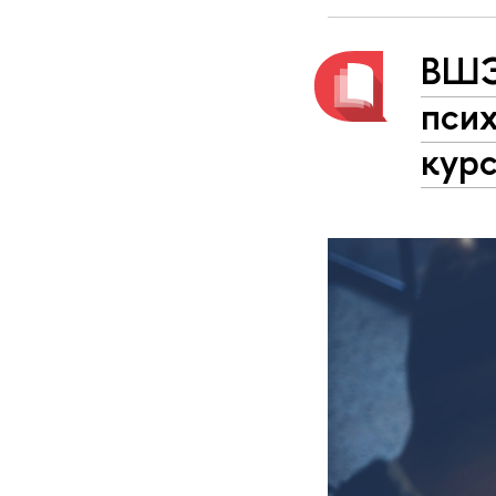
ВШЭ
пси
кур