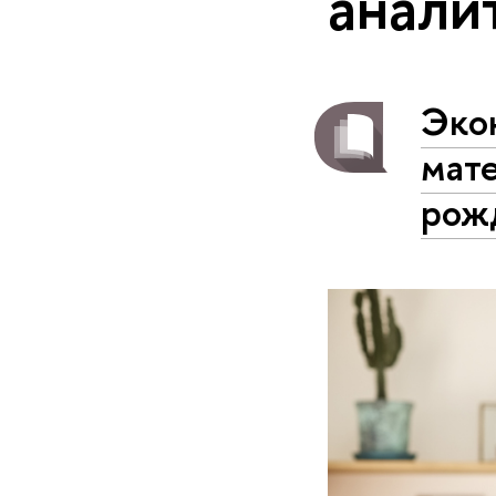
анали
Эко
мат
рож