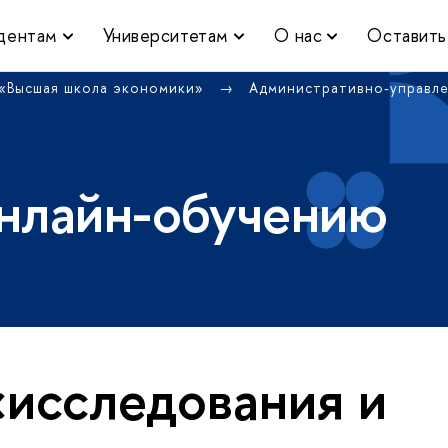
дентам
Университетам
О нас
Оставить
 «Высшая школа экономики»
Административно-управл
нлайн-обучению
«исследования и