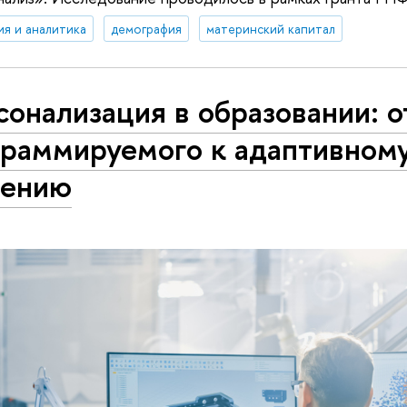
ия и аналитика
демография
материнский капитал
онализация в образовании: о
граммируемого к адаптивном
чению