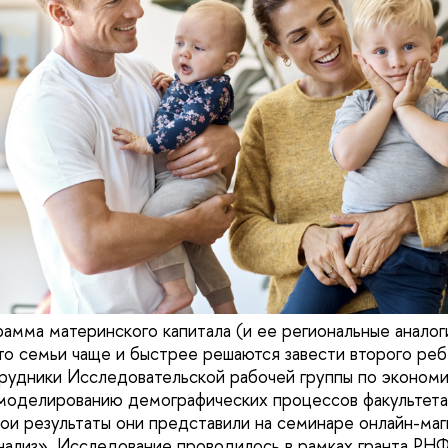
амма материнского капитала (и ее региональные аналог
что семьи чаще и быстрее решаются завести второго реб
рудники Исследовательской рабочей группы по экономи
моделированию демографических процессов факультета
и результаты они представили на семинаре онлайн-ма
ализ». Исследование проводилось в рамках гранта РНФ