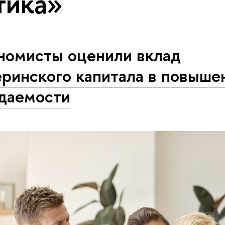
тика»
номисты оценили вклад
еринского капитала в повыше
даемости