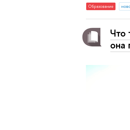
Образование
нов
Что 
она 