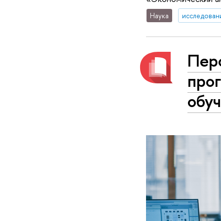
Наука
исследован
Перс
про
обу