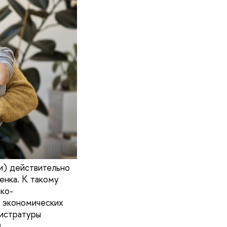
и) действительно
енка. К такому
ко-
 экономических
гистратуры
.