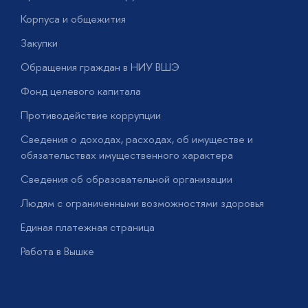
Корпуса и общежития
В
Закупки
П
Обращения граждан в НИУ ВШЭ
А
Фонд целевого капитала
Д
Противодействие коррупции
Ц
Сведения о доходах, расходах, об имуществе и
Б
обязательствах имущественного характера
О
Сведения об образовательной организации
О
Людям с ограниченными возможностями здоровья
у
Единая платежная страница
Работа в Вышке