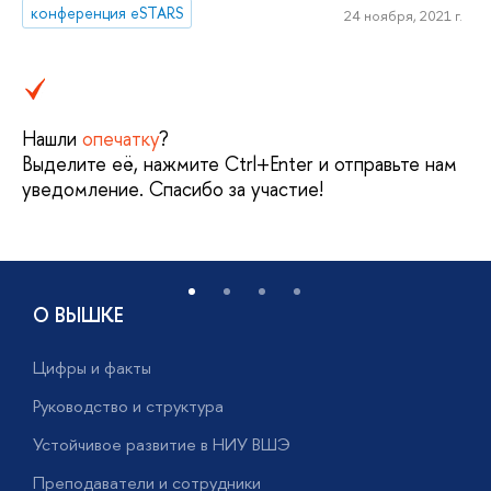
конференция eSTARS
24 ноября, 2021 г.
Нашли
опечатку
?
Выделите её, нажмите Ctrl+Enter и отправьте нам
уведомление. Спасибо за участие!
О ВЫШКЕ
Цифры и факты
Л
Руководство и структура
Д
Устойчивое развитие в НИУ ВШЭ
О
Преподаватели и сотрудники
П