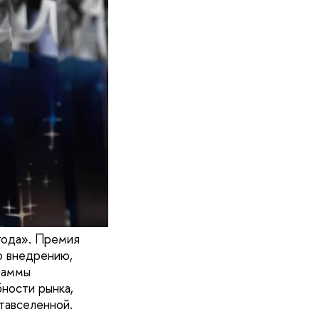
года». Премия
о внедрению,
раммы
ности рынка,
тавселенной.