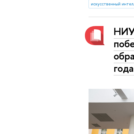
искусственный интел
НИУ
поб
обр
год