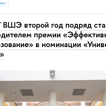
лект
 ВШЭ второй год подряд ста
едителем премии «Эффектив
азование» в номинации «Унив
а»