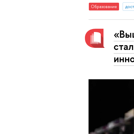
Образование
дос
«Вы
ста
инн