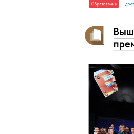
Образование
дос
Выш
прем