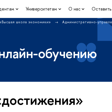
дентам
Университетам
О нас
Оставить
 «Высшая школа экономики»
Административно-управл
нлайн-обучению
«достижения»