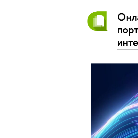
Онл
пор
инт