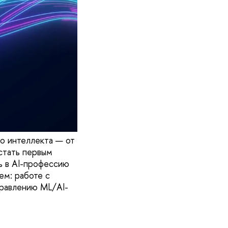
о интеллекта — от
стать первым
ь в AI-профессию
ем: работе с
правлению ML/AI-