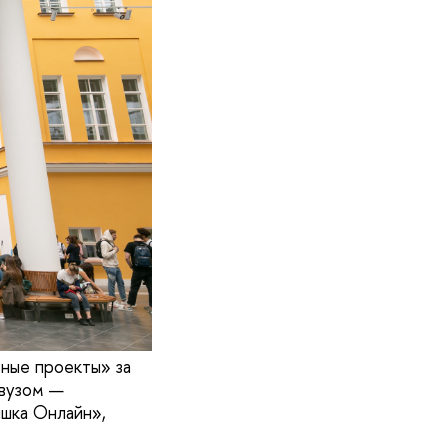
ьные проекты» за
 вузом —
ышка Онлайн»,