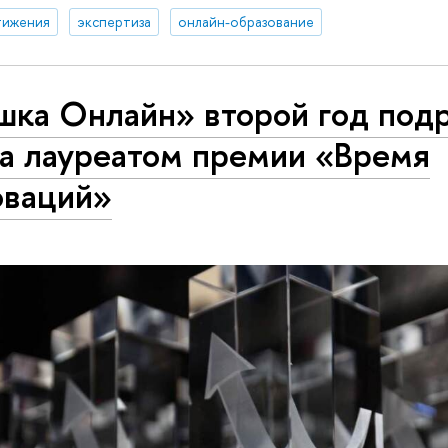
тижения
экспертиза
онлайн-образование
шка Онлайн» второй год под
ла лауреатом премии «Время
оваций»