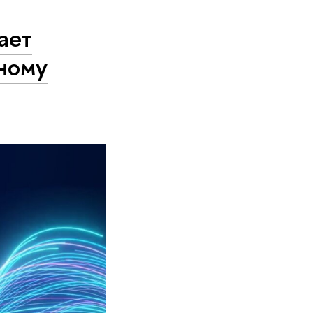
ает
ному