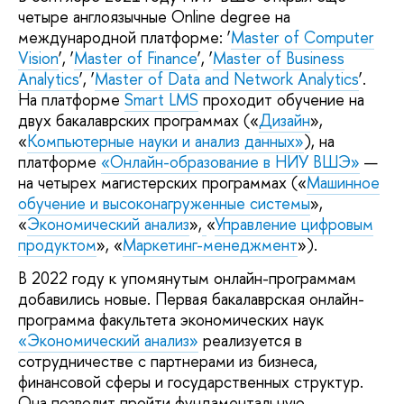
четыре англоязычные Online degree на
международной платформе: ‘
Master of Computer
Vision
’, ‘
Master of Finance
’, ‘
Master of Business
Analytics
’, ‘
Master of Data and Network Analytics
’.
На платформе
Smart LMS
проходит обучение на
двух бакалаврских программах («
Дизайн
»,
«
Компьютерные науки и анализ данных»
), на
платформе
«Онлайн-образование в НИУ ВШЭ»
—
на четырех магистерских программах («
Машинное
обучение и высоконагруженные системы
»,
«
Экономический анализ
»,
«
Управление цифровым
продуктом
», «
Маркетинг-менеджмент
»).
В 2022 году к упомянутым онлайн-программам
добавились новые. Первая бакалаврская онлайн-
программа факультета экономических наук
«Экономический анализ»
реализуется в
сотрудничестве с партнерами из бизнеса,
финансовой сферы и государственных структур.
Она позволит пройти фундаментальную