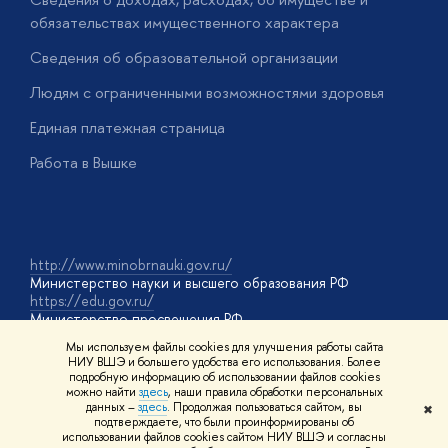
обязательствах имущественного характера
О
Сведения об образовательной организации
О
Людям с ограниченными возможностями здоровья
у
Единая платежная страница
Работа в Вышке
http://www.minobrnauki.gov.ru/
Министерство науки и высшего образования РФ
https://edu.gov.ru/
Министерство просвещения РФ
https://elearning.hse.ru/mooc
Мы используем файлы cookies для улучшения работы сайта
Массовые открытые онлайн-курсы
НИУ ВШЭ и большего удобства его использования. Более
подробную информацию об использовании файлов cookies
можно найти
здесь
, наши правила обработки персональных
данных –
здесь
. Продолжая пользоваться сайтом, вы
✖
© НИУ ВШЭ 1993–2026
Адреса и контакты
Условия
подтверждаете, что были проинформированы об
использования материалов
Политика конфиденциальности
Карта
использовании файлов cookies сайтом НИУ ВШЭ и согласны
сайта