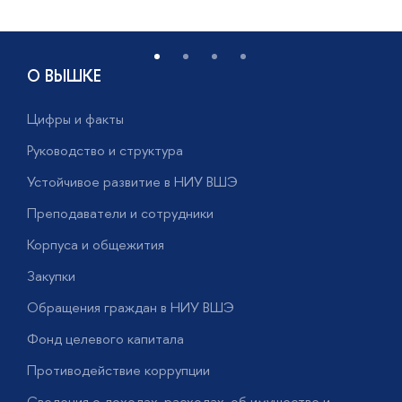
О ВЫШКЕ
Цифры и факты
Л
Руководство и структура
Д
Устойчивое развитие в НИУ ВШЭ
О
Преподаватели и сотрудники
П
Корпуса и общежития
В
Закупки
П
Обращения граждан в НИУ ВШЭ
А
Фонд целевого капитала
Д
Противодействие коррупции
Ц
Сведения о доходах, расходах, об имуществе и
Б