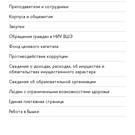
Преподаватели и сотрудники
П
Корпуса и общежития
В
Закупки
П
Обращения граждан в НИУ ВШЭ
А
Фонд целевого капитала
Д
Противодействие коррупции
Ц
Сведения о доходах, расходах, об имуществе и
Б
обязательствах имущественного характера
О
Сведения об образовательной организации
О
Людям с ограниченными возможностями здоровья
Единая платежная страница
Работа в Вышке