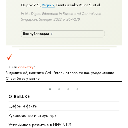
Osipov V. S.,
Vagin S.
,
Frantsuzenko Polina S.
et al.
In bk.: Digital Education in Russia and Central Asia.
Singapore: Springer, 2022.
P. 267-278.
Все публикации
Нашли
опечатку
?
Выделите её, нажмите Ctrl+Enter и отправьте нам уведомление.
Спасибо за участие!
О ВЫШКЕ
Цифры и факты
Л
Руководство и структура
Д
Устойчивое развитие в НИУ ВШЭ
О