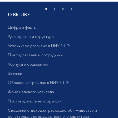
О ВЫШКЕ
Цифры и факты
Л
Руководство и структура
Д
Устойчивое развитие в НИУ ВШЭ
О
Преподаватели и сотрудники
П
Корпуса и общежития
В
Закупки
П
Обращения граждан в НИУ ВШЭ
А
Фонд целевого капитала
Д
Противодействие коррупции
Ц
Сведения о доходах, расходах, об имуществе и
Б
обязательствах имущественного характера