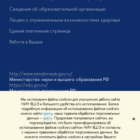
О
Сведения об образовательной организации
О
Людям с ограниченными возможностями здоровья
у
Единая платежная страница
Работа в Вышке
http://www.minobrnauki.gov.ru/
Министерство науки и высшего образования РФ
https://edu.gov.ru/
Министерство просвещения РФ
https://elearning.hse.ru/mooc
Мы используем файлы cookies для улучшения работы сайта
Массовые открытые онлайн-курсы
НИУ ВШЭ и большего удобства его использования. Более
подробную информацию об использовании файлов cookies
можно найти
здесь
, наши правила обработки персональных
данных –
здесь
. Продолжая пользоваться сайтом, вы
✖
© НИУ ВШЭ 1993–2026
Адреса и контакты
Условия
подтверждаете, что были проинформированы об
использования материалов
Политика конфиденциальности
Карта
использовании файлов cookies сайтом НИУ ВШЭ и согласны
сайта
с нашими правилами обработки персональных данных. Вы
Шрифты HSE Sans и HSE Slab разработаны в
Школе дизайна НИУ
можете отключить файлы cookies в настройках Вашего