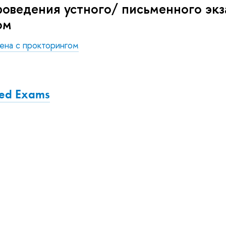
оведения устного/ письменного экз
ом
ена с прокторингом
red Exams