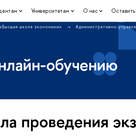
дентам
Университетам
О нас
Оставить
 «Высшая школа экономики»
Административно-управл
нлайн-обучению
ла проведения эк