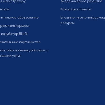
в магистратуру
Академическое развитие
нтура
Конкурсы и гранты
нительное образование
Внешние научно-информац
ресурсы
развития карьеры
с-инкубатор ВШЭ
вательные партнерства
ая связь и взаимодействие с
телями услуг