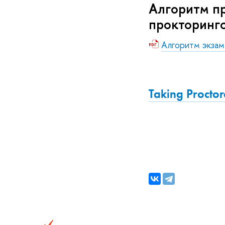
Алгоритм пр
прокторинг
Алгоритм экзам
Taking Procto