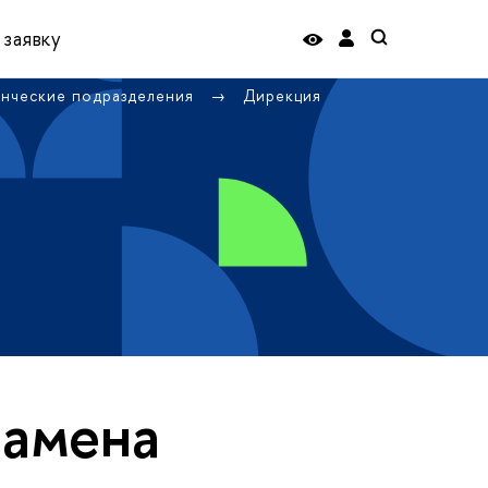
 заявку
енческие подразделения
Дирекция
замена