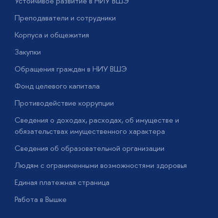
Устойчивое развитие в НИУ ВШЭ
О
Преподаватели и сотрудники
П
Корпуса и общежития
Закупки
П
Обращения граждан в НИУ ВШЭ
А
Фонд целевого капитала
Д
Противодействие коррупции
Ц
Сведения о доходах, расходах, об имуществе и
Б
обязательствах имущественного характера
О
Сведения об образовательной организации
О
Людям с ограниченными возможностями здоровья
у
Единая платежная страница
Работа в Вышке