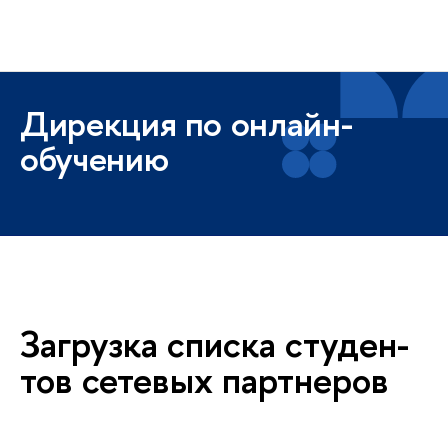
ысшая школа экономики
Меню
Дирекция по онлайн-
обучению
За­груз­ка спис­ка сту­ден­
тов се­те­вых парт­не­ро