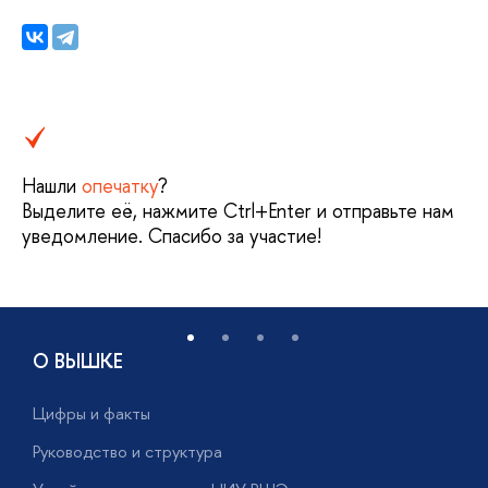
Нашли
опечатку
?
ыделите её, нажмите Ctrl+Enter и отправьте нам
уведомление. Спасибо за участие!
О ВЫШКЕ
Цифры и факты
Л
Руководство и структура
Д