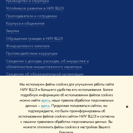
Руководство и структура
Дов
Устойчивое развитие в НИУ ВШЭ
Ол
Преподаватели и сотрудники
При
Корпуса и общежития
Вы
Закупки
При
Обращения граждан в НИУ ВШЭ
Ас
Фонд целевого капитала
До
Противодействие коррупции
Цен
Сведения о доходах, расходах, об имуществе и
Би
обязательствах имущественного характера
Об
Сведения об образовательной организации
Обр
Людям с ограниченными возможностями здоровья
Мы используем файлы cookies для улучшения работы сайта
Единая платежная страница
НИУ ВШЭ и большего удобства его использования. Более
подробную информацию об использовании файлов cookies
Работа в Вышке
можно найти
здесь
, наши правила обработки персональных
данных –
здесь
. Продолжая пользоваться сайтом, вы
✖
Редактору
подтверждаете, что были проинформированы об
© НИУ ВШЭ 1993–2026
Адреса и контакты
Условия использования
использовании файлов cookies сайтом НИУ ВШЭ и согласны
с нашими правилами обработки персональных данных. Вы
материалов
Политика конфиденциальности
Карта сайта
можете отключить файлы cookies в настройках Вашего
Шрифты HSE Sans и HSE Slab разработаны в
Школе дизайна НИУ ВШЭ
браузера.